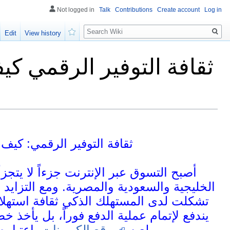
Not logged in
Talk
Contributions
Create account
Log in
Search
Edit
View history
Watch
ثقافة التوفير الرقمي ك
ثقافة التوفير الرقمي: كيف
أصبح التسوق عبر الإنترنت جزءاً لا يتجز
الخليجية والسعودية والمصرية. ومع التزايد 
تشكلت لدى المستهلك الذكي ثقافة استهلاكي
يندفع لإتمام عملية الدفع فوراً، بل يأخذ 
باعتباره الوجهة الأولى والأكثر موثوقية لتأمين صفقات شرائية رابحة.
يلعبه
موقع الكوبونات