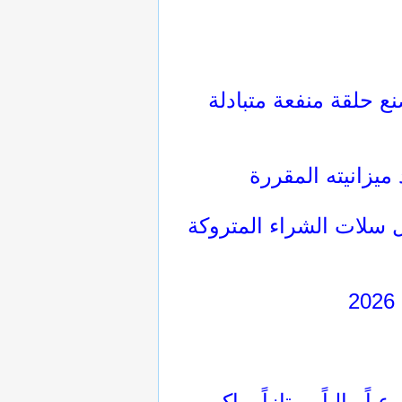
ع حلقة منفعة متبادلة
(Abandoned Carts)، وتحفيز العميل
 مالياً ممتازاً يواكب