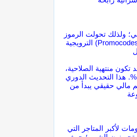
لي؛ ولذلك تحولت الرموز
الترويجية (Promocodes) من مجرد ميزة إضافية إلى ضرورة اقتصادية ملحة. تعمل المنصات المتخصصة في جمع
تكون منتهية الصلاحية،
توفر المنصة المنظمة تجربة مستخدم سلسة تضمن الوصول لكوبونات مجربة وفعالة 100%. هذا التحديث الدوري
صم مالي حقيقي يبدأ من
ت لأكبر المتاجر التي
متجر نون الشهير؛ حيث