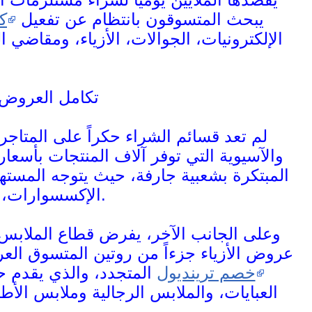
يبحث المتسوقون بانتظام عن تفعيل
ك
الإلكترونيات، الجوالات، الأزياء، ومقاضي 
تكامل العروض:
لم تعد قسائم الشراء حكراً على المتاجر 
والآسيوية التي توفر آلاف المنتجات بأسعار
المبتكرة بشعبية جارفة، حيث يتوجه المست
الإكسسوارات، والقطع النادرة بتكلفة زهيدة وشحن موثوق.
وعلى الجانب الآخر، يفرض قطاع الملابس و
عروض الأزياء جزءاً من روتين المتسوق العرب
خصم ترينديول
المتجدد، والذي يقدم ح
العبايات، والملابس الرجالية وملابس الأط