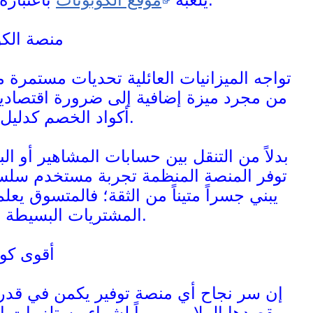
منصة الكو
تواجه الميزانيات العائلية تحديات مستمرة 
أكواد الخصم كدليل رقمي شامل يختصر الوقت والجهد على العميل.
بدلاً من التنقل بين حسابات المشاهير أو 
يبني جسراً متيناً من الثقة؛ فالمتسوق يع
المشتريات البسيطة ويمتد ليشمل الأجهزة الفاخرة والخدمات المتنوعة.
أقوى كوب
إن سر نجاح أي منصة توفير يكمن في قدرته
يقصدها الملايين يومياً لشراء مستلزمات 