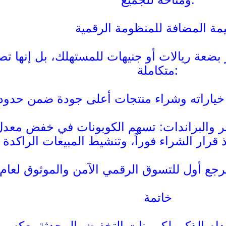
يمة المضافة للمنظومة الرقمية
 بضعة ريالات أو جنيهات للمستهلك، بل إنها تصن
متكاملة:
والبراندات: تسهم الكوبونات في خفض معدل سلات الشراء المتروكة 
خاتمة
م الذكي لكوبونات التخفيض المحدثة يعكس وعياً