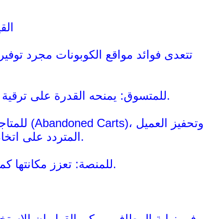
الق
تتعدى فوائد مواقع الكوبونات مجرد توفير
للمتسوق: يمنحه القدرة على ترقية خياراته وشراء منتجات أعلى جودة ضمن حدود ميزانيته المقررة.
للمتاجر 
المتردد على اتخاذ قرار الشراء فوراً، وتنشيط المبيعات الراكدة.
للمنصة: تعزز مكانتها كمرجع أول للتسوق الرقمي الآمن والموثوق لعام 2026.
في نهاية المطاف، يمكن القول إن الاستخدا